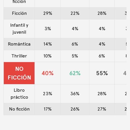
ficción
Ficción
29%
22%
28%
3
Infantil y
3%
4%
4%
3
juvenil
Romántica
14%
6%
4%
5
Thriller
10%
5%
6%
8
NO
40%
62%
55%
4
FICCIÓN
Libro
23%
36%
28%
2
práctico
No ficción
17%
26%
27%
2