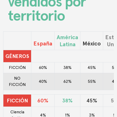
vendidos por
territorio
América
Est
España
México
Latina
Uni
GÉNEROS
FICCIÓN
60%
38%
45%
5
NO
40%
62%
55%
4
FICCIÓN
FICCIÓN
60%
38%
45%
5
Ciencia
4%
1%
3%
5