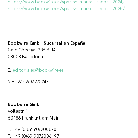
https://www.bookwire.es/spanish-market-report-2024/
https://www.bookwire.es/spanish-market-report-2025/
Bookwire GmbH Sucursal en España
Calle Còrsega, 286 3-1A
08008 Barcelona
E:
editoriales
@
bookwire.es
NIF-IVA: W0327024F
Bookwire GmbH
Voltastr. 1
60486 Frankfurt am Main
T: +49 (0)69 9072006-0
F: +49 (0)69 9072006-97