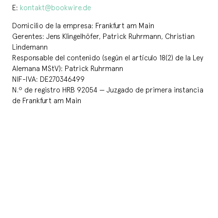
E:
kontakt
@
bookwire.de
Domicilio de la empresa: Frankfurt am Main
Gerentes: Jens Klingelhöfer, Patrick Ruhrmann, Christian
Lindemann
Responsable del contenido (según el artículo 18(2) de la Ley
Alemana MStV): Patrick Ruhrmann
NIF-IVA: DE270346499
N.º de registro HRB 92054 — Juzgado de primera instancia
de Frankfurt am Main
Bookwire OS
Soluciones
Contacto