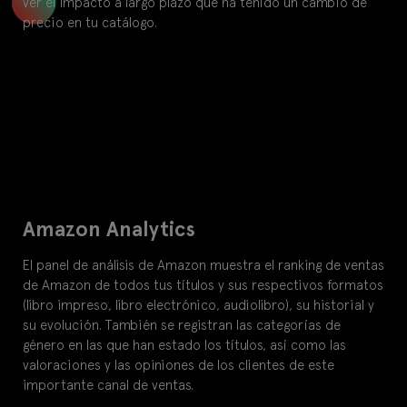
ver el impacto a largo plazo que ha tenido un cambio de
precio en tu catálogo.
Amazon Analytics
El panel de análisis de Amazon muestra el ranking de ventas
de Amazon de todos tus títulos y sus respectivos formatos
(libro impreso, libro electrónico, audiolibro), su historial y
su evolución. También se registran las categorías de
género en las que han estado los títulos, así como las
ES
DE
EN
BR
FR
IT
valoraciones y las opiniones de los clientes de este
importante canal de ventas.