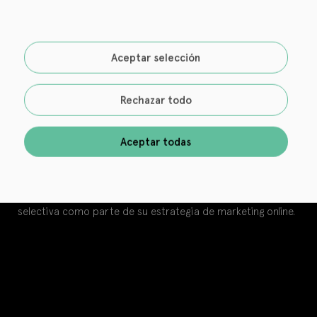
Contacto
Iniciar sesión
Aceptar selección
Bookwire Engage
Rechazar todo
Utiliza Bookwire Engage para crear tu propia tienda en
línea de libros electrónicos y audiolibros, y venderlos
Aceptar todas
directamente a sus lectores. Podrás lanzar planes de
suscripción individuales y otras iniciativas similares que te
ayudarán a desarrollar modelos de negocio atractivos
para diferentes grupos de lectores, y utilizarlos de forma
selectiva como parte de su estrategia de marketing online.