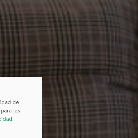
lidad de
para las
cidad
.